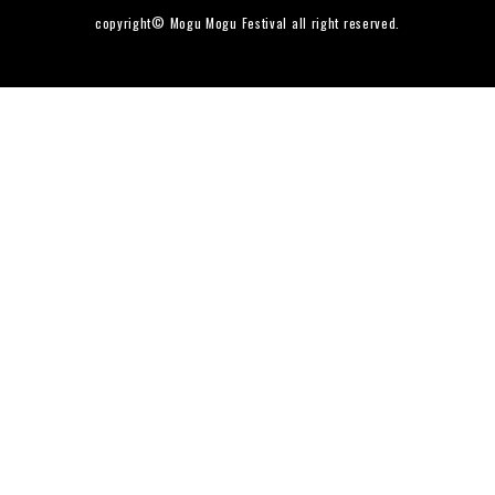
copyright© Mogu Mogu Festival all right reserved.
ダンス
お知らせ
FAQ
周辺ガイド
Contact