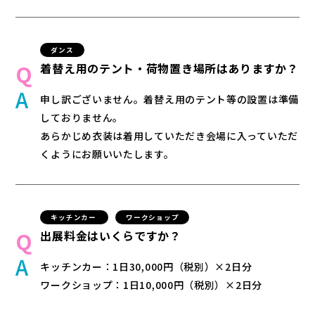
開催概要
会場マップ
ダンス
キッチンカー
着替え用のテント・荷物置き場所はありますか？
音楽花火＆ドローン
申し訳ございません。着替え用のテント等の設置は準備
スペシャルゲスト
しておりません。
DJアーティスト
あらかじめ衣装は着用していただき会場に入っていただ
ダンス
くようにお願いいたします。
お知らせ
FAQ
周辺ガイド
キッチンカー
ワークショップ
Contact
出展料金はいくらですか？
キッチンカー：1日30,000円（税別）×2日分
ワークショップ：1日10,000円（税別）×2日分