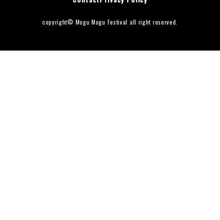
ダンス
copyright© Mogu Mogu Festival all right reserved.
お知らせ
FAQ
周辺ガイド
Contact