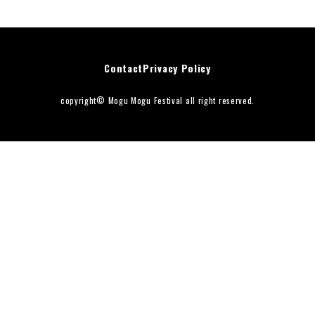
DJアーティスト
ダンス
タイムテーブル
お知らせ
FAQ
Contact
Privacy Policy
周辺ガイド
Contact
copyright© Mogu Mogu Festival all right reserved.