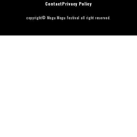
Contact
Privacy Policy
ダンス
お知らせ
copyright© Mogu Mogu Festival all right reserved.
FAQ
周辺ガイド
Contact