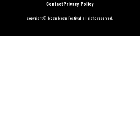
Contact
Privacy Policy
ダンス
お知らせ
copyright© Mogu Mogu Festival all right reserved.
FAQ
周辺ガイド
Contact